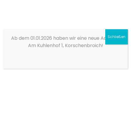
Diese Seite verwendet Cookies, um die Nutzerfreundlichkeit
zu verbessern. Mit der weiteren Verwendung stimmen Sie
dem zu.
Schließen
Ab dem 01.01.2026 haben wir eine neue Adresse:
Verstanden
Am Kuhlenhof 1, Korschenbroich!
Datenschutzerklärung