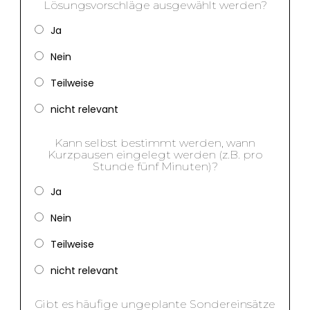
Lösungsvorschläge ausgewählt werden?
Ja
Nein
Teilweise
nicht relevant
Kann selbst bestimmt werden, wann
Kurzpausen eingelegt werden (z.B. pro
Stunde fünf Minuten)?
Ja
Nein
Teilweise
nicht relevant
Gibt es häufige ungeplante Sondereinsätze