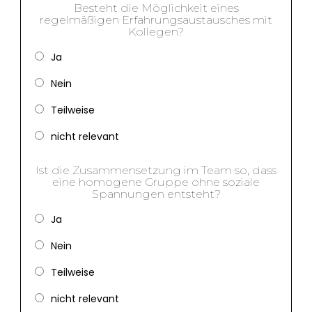
Besteht die Möglichkeit eines
regelmäßigen Erfahrungsaustausches mit
Kollegen?
Ja
Nein
Teilweise
nicht relevant
Ist die Zusammensetzung im Team so, dass
eine homogene Gruppe ohne soziale
Spannungen entsteht?
Ja
Nein
Teilweise
nicht relevant