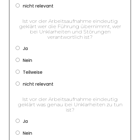
nicht relevant
Ist vor der Arbeitsaufnahme eindeutig
geklärt wer die Führung übernimmt, wer
bei Unklarheiten und Störungen
verantwortlich ist?
Ja
Nein
Teilweise
nicht relevant
Ist vor der Arbeitsaufnahme eindeutig
geklärt was genau bei Unklarheiten zu tun
ist?
Ja
Nein