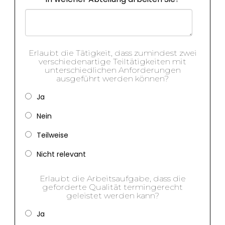
Erlaubt die Tätigkeit, dass zumindest zwei
verschiedenartige Teiltätigkeiten mit
unterschiedlichen Anforderungen
ausgeführt werden können?
Ja
Nein
Teilweise
Nicht relevant
Erlaubt die Arbeitsaufgabe, dass die
geforderte Qualität termingerecht
geleistet werden kann?
Ja