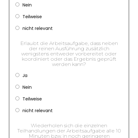
Nein
Teilweise
nicht relevant
Erlaubt die Arbeitsaufgabe, dass neben
der reinen Ausführung zusätzlich
wenigstens entweder vorbereitet oder
koordiniert oder das Ergebnis geprüft
werden kann?
Ja
Nein
Teilweise
nicht relevant
Wiederholen sich die einzelnen
Teilhandlungen der Arbeitsaufgabe alle 10
Minuten bzw. in noch geringeren