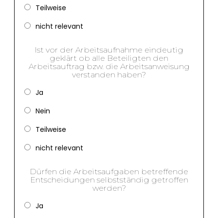
Teilweise
nicht relevant
Ist vor der Arbeitsaufnahme eindeutig
geklärt ob alle Beteiligten den
Arbeitsauftrag bzw. die Arbeitsanweisung
verstanden haben?
Ja
Nein
Teilweise
nicht relevant
Dürfen die Arbeitsaufgaben betreffende
Entscheidungen selbstständig getroffen
werden?
Ja