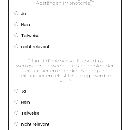
Abständen (Monotonie)?
Ja
Nein
Teilweise
nicht relevant
Erlaubt die Arbeitsaufgabe, dass
wenigstens entweder die Reihenfolge der
Teiltätigkeiten oder die Planung der
Teiltätigkeiten selbst festgelegt werden
kann?
Ja
Nein
Teilweise
nicht relevant