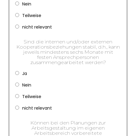
Nein
Teilweise
nicht relevant
Sind die internen und/oder externen
Kooperationsbeziehungen stabil, d.h., kann
jeweils mindestens sechs Monate mit
festen Ansprechpersonen
zusammengearbeitet werden?
Ja
Nein
Teilweise
nicht relevant
Können bei den Planungen zur
Arbeitsgestaltung im eigenen
Arbeitsbereich vorbereitete