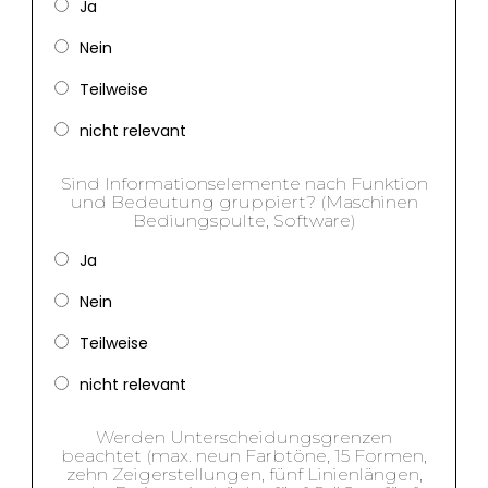
Ja
Nein
Teilweise
nicht relevant
Sind Informationselemente nach Funktion
und Bedeutung gruppiert? (Maschinen
Bediungspulte, Software)
Ja
Nein
Teilweise
nicht relevant
Werden Unterscheidungsgrenzen
beachtet (max. neun Farbtöne, 15 Formen,
zehn Zeigerstellungen, fünf Linienlängen,