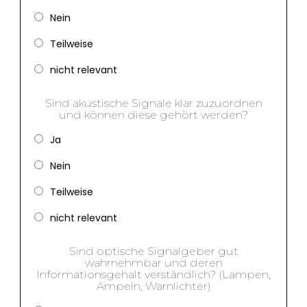
Nein
Teilweise
nicht relevant
Sind akustische Signale klar zuzuordnen
und können diese gehört werden?
Ja
Nein
Teilweise
nicht relevant
Sind optische Signalgeber gut
wahrnehmbar und deren
Informationsgehalt verständlich? (Lampen,
Ampeln, Warnlichter)